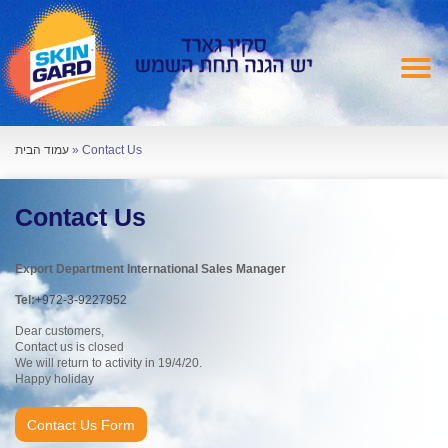
עמוד הבית
»
Contact Us
Contact Us
Export Department International Sales Manager
Tel:
+972-3-9227952
Dear customers,
Contact us is closed
We will return to activity in 19/4/20.
Happy holiday
Contact Us Form