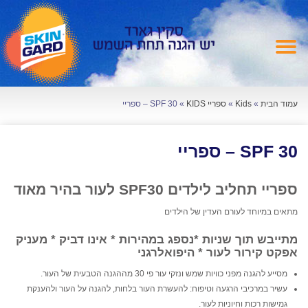
עמוד הבית
»
Kids
»
ספריי KIDS
»
SPF 30 – ספריי
SPF 30 – ספריי
ספריי תחליב לילדים SPF30 לעור בהיר מאוד
מתאים במיוחד לעורם העדין של הילדים
מתייבש תוך שניות *נספג במהירות * אינו דביק * מעניק
אפקט קירור לעור * היפואלרגני
מסייע להגנה מפני כוויות שמש ונזקי עור פי 30 מההגנה הטבעית של העור.
עשיר במרכיבי הרגעה וטיפוח: להעשרת העור בלחות, להגנה על העור ולהענקת
גמישות רכות וחיוניות לעור.