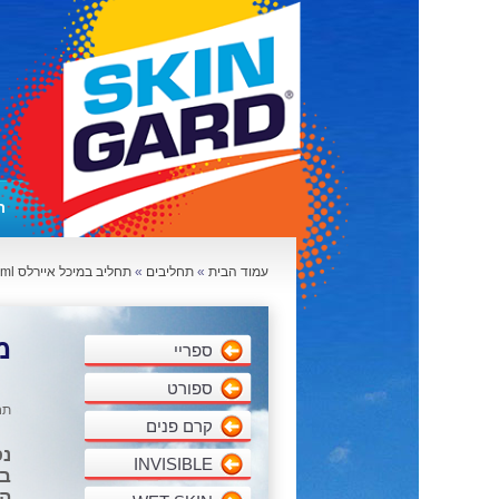
ר
עמוד הבית
»
תחליבים
»
תחליב במיכל איירלס 150ml
מב
ספריי
ספורט
תח
קרם פנים
נס
INVISIBLE
בב
הת