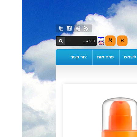
א
א
 לשמש
פרסומות
צור קשר