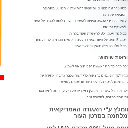
מסייע להגנה מפני כוויות שמש קלות ונזקי עור פי 50 מההגנה
הטבעית של העור
עשיר במרכיבי הרגעה וטיפוח להעשרת העור בלחות להגנה על העור
ולהענקת גמישות
מכיל פרו ויטמין B5 להעשרת העור בלחות
ויטמיןE המגן על העור מפני רדיקלים חופשיים הגורמים להזדקנותו
מכיל אלווורה ואלנטואין להרגעת העור
ראות שימוש:
 להימרח מריחה ראשונה לפני היציאה לשמש.
מלץ למרוח פעמיים ברציפות כדי ליצור שכבה נדיבה ואחידה של
דם הגנה לכיסוי כל חלקי העור החשופים לשמש.
 להימרח כל שעתיים ומומלץ במקרים של הזעה, כניסה למים ו/או
גוב העור במגבת, להימרח שוב
ומלץ ע"י האגודה האמריקאית
מלחמה בסרטן העור