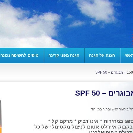
אשי
הגנה על הגנה
הגנה מפני קרינה
טיפים לחשיפה נכונה
»
מבוגרים – SPF 50
וגרים – SPF 50
ליב לעור רגיש ובהיר במיוחד
פג במהירות * אינו דביק * מרקם קל *
קבוק איירלס אטום לניצול מקסימלי של כל
כולה * היפואלרגני