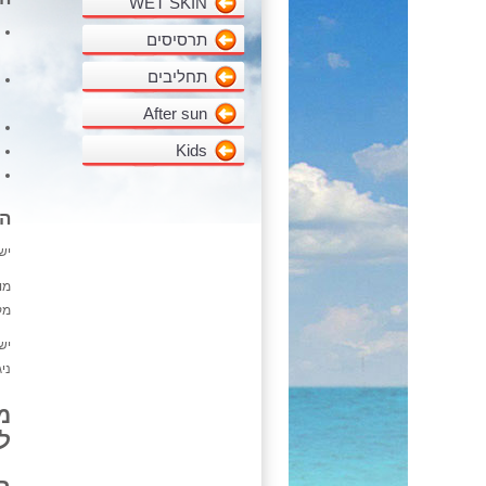
WET SKIN
תרסיסים
תחליבים
After sun
Kids
הו
יש
מו
מק
יש
ני
מ
ל