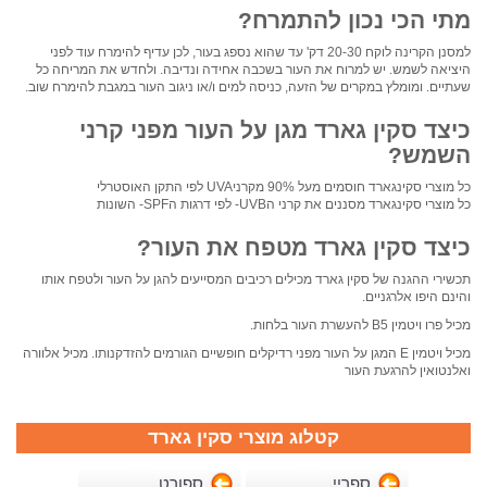
מתי הכי נכון להתמרח?
למסנן הקרינה לוקח 20-30 דק' עד שהוא נספג בעור, לכן עדיף להימרח עוד לפני
היציאה לשמש. יש למרוח את העור בשכבה אחידה ונדיבה. ולחדש את המריחה כל
שעתיים. ומומלץ במקרים של הזעה, כניסה למים ו/או ניגוב העור במגבת להימרח שוב.
כיצד סקין גארד מגן על העור מפני קרני
השמש?
כל מוצרי סקינגארד חוסמים מעל 90% מקרניUVA לפי התקן האוסטרלי
כל מוצרי סקינגארד מסננים את קרני הUVB- לפי דרגות הSPF- השונות
כיצד סקין גארד מטפח את העור?
תכשירי ההגנה של סקין גארד מכילים רכיבים המסייעים להגן על העור ולטפח אותו
והינם היפו אלרגניים.
מכיל פרו ויטמין B5 להעשרת העור בלחות.
מכיל ויטמין E המגן על העור מפני רדיקלים חופשיים הגורמים להזדקנותו. מכיל אלוורה
ואלנטואין להרגעת העור
קטלוג מוצרי סקין גארד
ספריי
ספורט