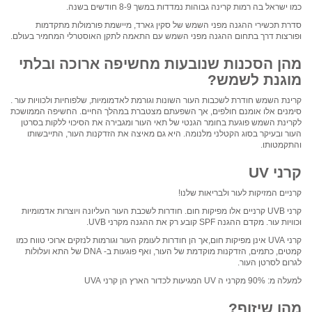
כמו ישראל בה רמות קרינה גבוהות נמדדות במשך 8-9 חודשים בשנה.
סדרת תכשירי ההגנה מפני השמש של סקין גארד, מיישמת פורמולות מתקדמות
ופורצות דרך בתחום ההגנה מפני השמש עם התאמה לתקן האוסטרלי המחמיר בעולם.
מהן הסכנות שנובעות מחשיפה ארוכה ובלתי
מוגנת לשמש?
קרינת השמש חודרת לשכבות העור השונות וגורמת לאדמומיות, שלפוחיות ולכוויות עור .
סימנים אלו אומנם חולפים, אך השפעתם מצטברת במהלך החיים. החשיפה הממושכת
לקרינת השמש פוגעת בחומר הגנטי של תאי העור ומגבירה את הסיכוי ללקות בסרטן
העור ובעיקר בסוג הקטלני מלנומה. היא גם מאיצה את הזדקנות העור, התייבשותו
והתקמטותו.
קרני UV
קרניים המזיקות לעור ולבריאות שלנו!
קרני UVB קרניים אלו מפיקות חום. חודרות לשכבת העור העליונה ויוצרות אדמומיות
וכוויות עור. מקדם ההגנה SPF קובע רק את ההגנה מקרני UVB.
קרני UVA אינן מפיקות חום,אך הן חודרות לעומק העור וגורמות לנזקים ארוכי טווח כמו
קמטים, כתמים, הזדקנות מוקדמת של העור, ואף פוגעות ב- DNA של התא ועלולות
לגרום לסרטן העור.
למעלה מ: 90% מקרני ה UV המגיעות לכדור הארץ הן קרני UVA
מהו שיזוף?