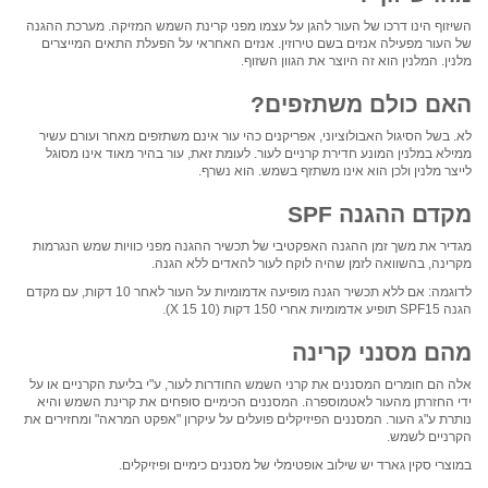
השיזוף הינו דרכו של העור להגן על עצמו מפני קרינת השמש המזיקה. מערכת ההגנה
של העור מפעילה אנזים בשם טירוזין. אנזים האחראי על הפעלת התאים המייצרים
מלנין. המלנין הוא זה היוצר את הגוון השזוף.
האם כולם משתזפים?
לא. בשל הסיגול האבולוציוני, אפריקנים כהי עור אינם משתזפים מאחר ועורם עשיר
ממילא במלנין המונע חדירת קרניים לעור. לעומת זאת, עור בהיר מאוד אינו מסוגל
לייצר מלנין ולכן הוא אינו משתזף בשמש. הוא נשרף.
מקדם ההגנה SPF
מגדיר את משך זמן ההגנה האפקטיבי של תכשיר ההגנה מפני כוויות שמש הנגרמות
מקרינה, בהשוואה לזמן שהיה לוקח לעור להאדים ללא הגנה.
לדוגמה: אם ללא תכשיר הגנה מופיעה אדמומיות על העור לאחר 10 דקות, עם מקדם
הגנה SPF15 תופיע אדמומיות אחרי 150 דקות (10 X 15).
מהם מסנני קרינה
אלה הם חומרים המסננים את קרני השמש החודרות לעור, ע"י בליעת הקרניים או על
ידי החזרתן מהעור לאטמוספרה. המסננים הכימיים סופחים את קרינת השמש והיא
נותרת ע"ג העור. המסננים הפיזיקלים פועלים על עיקרון "אפקט המראה" ומחזירים את
הקרניים לשמש.
במוצרי סקין גארד יש שילוב אופטימלי של מסננים כימיים ופיזיקלים.